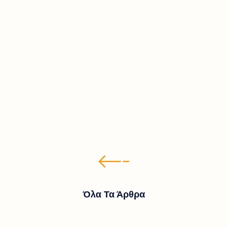
Hello World!
Σχόλια: 1
Welcome to WordPress. This is your first post. Edit or
delete it, then start writing!
Read More
Όλα Τα Άρθρα